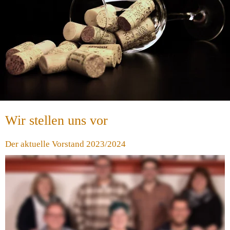
Wir stellen uns vor
Der aktuelle Vorstand 2023/2024
Wir als „neuer Vorstand“ kümmern uns im Ort um die Belange 
des Tourismus und der Ortsverschönerung. Getreu nach 
unserem Motto „Neues und Altes verbinden“ treffen wir 
Entscheidungen stets nach der wichtigsten Leitlinie des Vereins: 
die Erhaltung sowie Weiterentwicklung von Bruttig-Fankel als 
einen lebenswerten und attraktiven Weinort für Bewohner und 