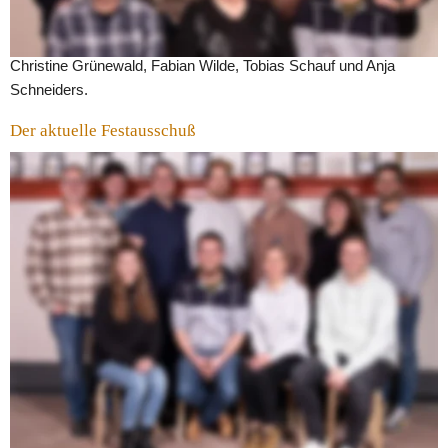
Gäste.
V.l.n.r: Heike Schneiders, Stefan Grünewald, Lothar Schneiders, 
Christine Grünewald, Fabian Wilde, Tobias Schauf und Anja 
Schneiders.
Der aktuelle Festausschuß
Unser Winzerfest in Bruttig ist über die Grenzen von Rheinland-
Pfalz bekannt. Damit das Fest auch reibungslos verläuft, wird seit 
dem Jahr 2022 der Festausschuss gebildet. Der Ausschuss ist 
das zentrale Planungs- und Ausführungsorgan für das jährliche 
Winzerfest und setzt sich aus Teilen des Vorstandes, 
Vereinsmitgliedern und engagierten Bürgern zusammen.
Möchtest auch du das Bruttiger Winzerfest aktiv mitgestalten?
Dann melde dich bei uns! Über deine Ideen und Hilfe freuen wir 
uns sehr. 😊