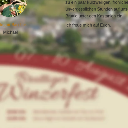
zu ein paar kurzweiligen, fröhliche
unvergesslichen Stunden auf unser
Bruttig unter den Kastanien ein.
ingott Bacchus
Ich freue mich auf Euch.
Michael